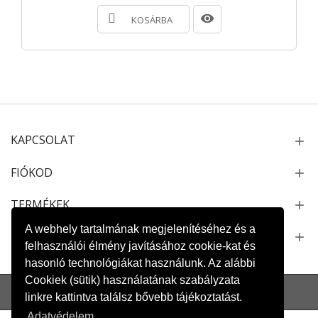
KOSÁRBA
KAPCSOLAT
FIÓKOD
TERMÉKEK
A webhely tartalmának megjelenítéséhez és a
NEWSLETTER
felhasználói élmény javításához cookie-kat és
hasonló technológiákat használunk. Az alábbi
Cookiek (sütik) használatának szabályzata
Oldaltérkép
Kapcsolat
Szállítás és fizetés
Adatvédelem
linkre kattintva találsz bővebb tájékoztatást.
Adatvédelem