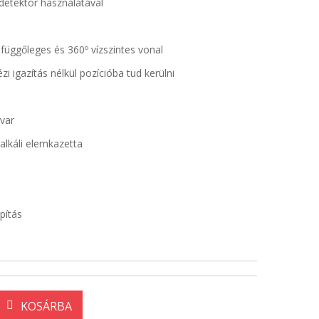
detektor használatával
üggőleges és 360º vízszintes vonal
i igazítás nélkül pozícióba tud kerülni
avar
alkáli elemkazetta
apítás
KOSÁRBA