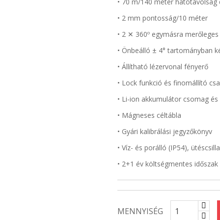
• 70 m/140 méter hatótávolság 
• 2 mm pontosság/10 méter
• 2 ✕ 360º egymásra merőleges f
• Önbeálló ± 4° tartományban kéz
• Állítható lézervonal fényerő
• Lock funkció és finomállító cs
• Li-ion akkumulátor csomag és 
• Mágneses céltábla
• Gyári kalibrálási jegyzőkönyv
• Víz- és porálló (IP54), ütéscsill
• 2+1 év költségmentes időszak
MENNYISÉG