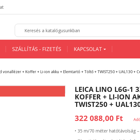
at
SZÁLLÍTÁS - FIZETÉS
KAPCSOLAT
d vonallézer + Koffer + Li-ion akku + Elemtartó + Töltő + TWIST250 + UAL130 + C
LEICA LINO L6G-1
KOFFER + LI-ION 
TWIST250 + UAL130
322 088,00 Ft
Adó
• 35 m/70 méter hatótávolság – 