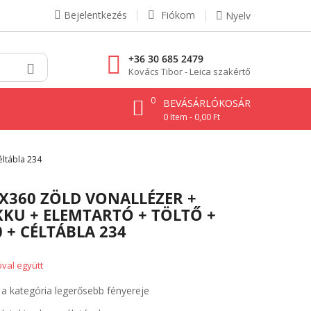
Bejelentkezés
Fiókom
Nyelv
+36 30 685 2479
Kovács Tibor - Leica szakértő
0
BEVÁSÁRLÓKOSÁR
0 Item - 0,00 Ft
éltábla 234
 3X360 ZÖLD VONALLÉZER +
AKKU + ELEMTARTÓ + TÖLTŐ +
 + CÉLTÁBLA 234
val együtt
a kategória legerősebb fényereje