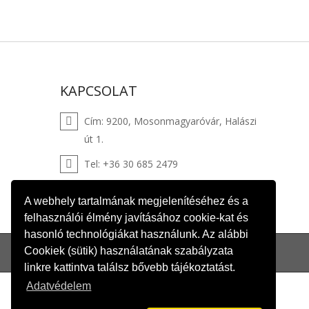
KAPCSOLAT
Cím: 9200, Mosonmagyaróvár,
Halászi
út 1.
Tel:
+36 30 685 2479
Email:
webshop@winklertuzep.hu
A webhely tartalmának megjelenítéséhez és a
felhasználói élmény javításához cookie-kat és
hasonló technológiákat használunk. Az alábbi
Cookiek (sütik) használatának szabályzata
linkre kattintva találsz bővebb tájékoztatást.
Adatvédelem