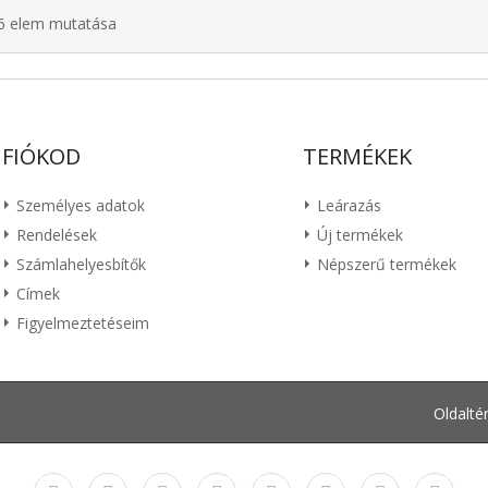
 6 elem mutatása
FIÓKOD
TERMÉKEK
Személyes adatok
Leárazás
Rendelések
Új termékek
Számlahelyesbítők
Népszerű termékek
Címek
Figyelmeztetéseim
Oldalté