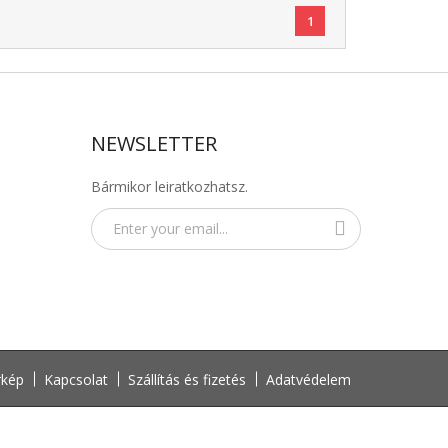
1
NEWSLETTER
Bármikor leiratkozhatsz.
rkép
Kapcsolat
Szállítás és fizetés
Adatvédelem