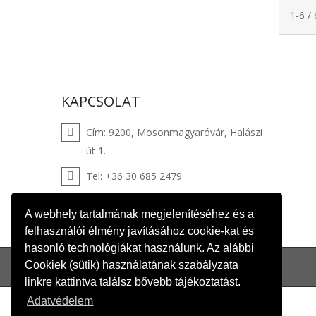
1-6 /
KAPCSOLAT
Cím: 9200, Mosonmagyaróvár,
Halászi
út 1.
Tel:
+36 30 685 2479
Email:
webshop@winklertuzep.hu
A webhely tartalmának megjelenítéséhez és a
felhasználói élmény javításához cookie-kat és
hasonló technológiákat használunk. Az alábbi
Cookiek (sütik) használatának szabályzata
linkre kattintva találsz bővebb tájékoztatást.
Adatvédelem