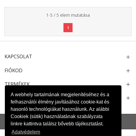
1-5 / 5 elem mutatása
1
KAPCSOLAT
FIÓKOD
TERMÉKEK
A webhely tartalmának megjelenítéséhez és a
NEWSLETTER
felhasználói élmény javításához cookie-kat és
hasonló technológiákat használunk. Az alábbi
Cookiek (sütik) használatának szabályzata
Oldaltérkép
Kapcsolat
Szállítás és fizetés
Adatvédelem
linkre kattintva találsz bővebb tájékoztatást.
Adatvédelem