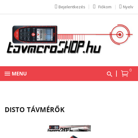
Bejelentkezés
Fiókom
Nyelv
0
MENU
DISTO TÁVMÉRŐK