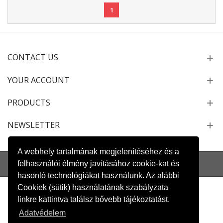
1
CONTACT US
YOUR ACCOUNT
PRODUCTS
NEWSLETTER
A webhely tartalmának megjelenítéséhez és a
Sitemap
Contact Us
Delivery
Customer care
felhasználói élmény javításához cookie-kat és
hasonló technológiákat használunk. Az alábbi
Cookiek (sütik) használatának szabályzata
linkre kattintva találsz bővebb tájékoztatást.
Adatvédelem
Copyright 2017
PRO Business Co., LTD
. All rights reserved.