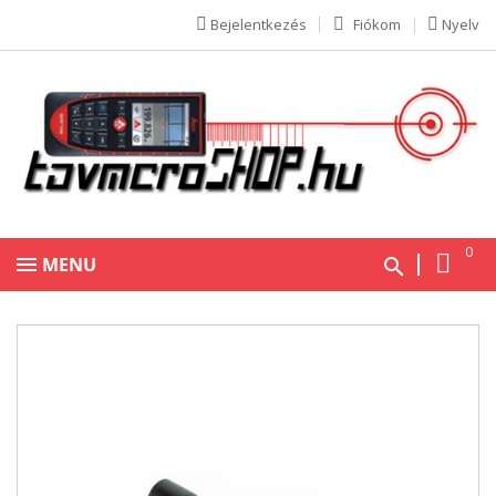
Bejelentkezés
Fiókom
Nyelv
0
MENU