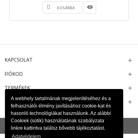
KOSÁRBA
KAPCSOLAT
FIÓKOD
TERMÉKEK
A webhely tartalmának megjelenítéséhez és a
NEWSLETTER
felhasználói élmény javításához cookie-kat és
hasonló technológiákat használunk. Az alábbi
Cookiek (sütik) használatának szabályzata
Oldaltérkép
Kapcsolat
Szállítás és fizetés
Adatvédelem
linkre kattintva találsz bővebb tájékoztatást.
Adatvédelem