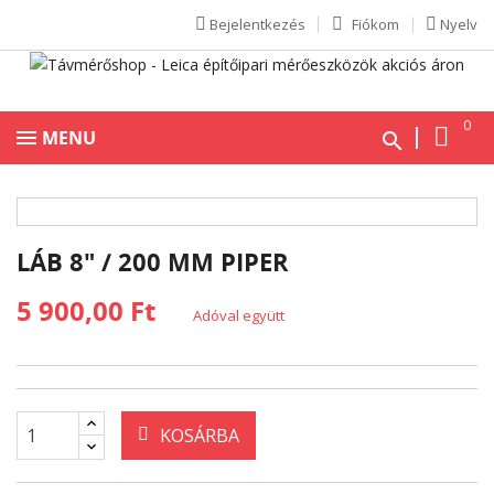
Bejelentkezés
Fiókom
Nyelv
0
MENU
LÁB 8" / 200 MM PIPER
5 900,00 Ft
Adóval együtt
KOSÁRBA