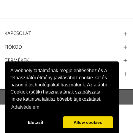
KAPCSOLAT
FIÓKOD
TERMÉKEK
A webhely tartalmának megjelenítéséhez és a
NEWSLETTER
felhasználói élmény javításához cookie-kat és
hasonló technológiákat használunk. Az alábbi
Cookiek (sütik) használatának szabályzata
Oldaltérkép
Kapcsolat
Szállítás és fizetés
Adatvédelem
linkre kattintva találsz bővebb tájékoztatást.
Adatvédelem
Elutasít
Allow cookies
Copyright 2022
Winkler Tüzép Kft
. Minden jog fenntartva.