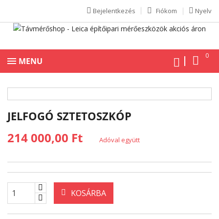
Bejelentkezés
Fiókom
Nyelv
0
MENU
JELFOGÓ SZTETOSZKÓP
214 000,00 Ft
Adóval együtt
KOSÁRBA