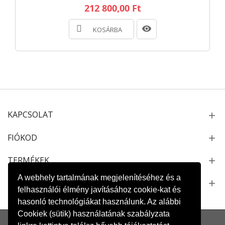
212 800,00 Ft
KOSÁRBA
KAPCSOLAT
FIÓKOD
TERMÉKEK
A webhely tartalmának megjelenítéséhez és a
NEWSLETTER
felhasználói élmény javításához cookie-kat és
hasonló technológiákat használunk. Az alábbi
Cookiek (sütik) használatának szabályzata
Oldaltérkép
Kapcsolat
Szállítás és fizetés
Adatvédelem