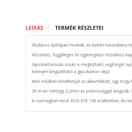
LEÍRÁS
TERMÉK RÉSZLETEI
Általános építőipari munkák, és beltéri használatra t
Vízszintes, függőleges és egytengelyű rézsükhöz ka
Gipszkartonozás során is megbízható segítséget nyúj
könnyen beigazítható a gipszkarton síkja.
Alvó módban kímélhetjük az akkumlátort, úgy hogy k
30 m-en mintegy 2,2mm-es pontossággal dolgozik. R
A csomagban most ROD EYE 140 érzékelővel, léccel,