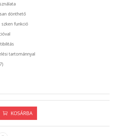
asználata
isan dönthető
, szken funkció
cióval
ibilitás
elési tartománnyal
7)
KOSÁRBA