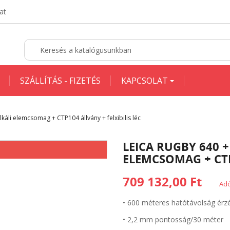
at
SZÁLLÍTÁS - FIZETÉS
KAPCSOLAT
káli elemcsomag + CTP104 állvány + felxibilis léc
LEICA RUGBY 640 +
ELEMCSOMAG + CTP
709 132,00 Ft
Adó
• 600 méteres hatótávolság érzé
• 2,2 mm pontosság/30 méter