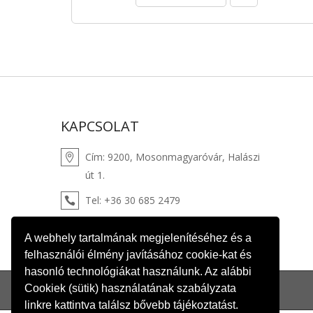
KAPCSOLAT
Cím: 9200, Mosonmagyaróvár,
Halászi
út 1.
Tel:
+36 30 685 2479
Email:
webshop@winklertuzep.hu
A webhely tartalmának megjelenítéséhez és a
felhasználói élmény javításához cookie-kat és
hasonló technológiákat használunk. Az alábbi
Cookiek (sütik) használatának szabályzata
linkre kattintva találsz bővebb tájékoztatást.