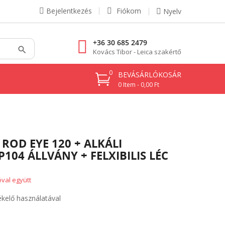
Bejelentkezés
Fiókom
Nyelv
+36 30 685 2479
Kovács Tibor - Leica szakértő
0
BEVÁSÁRLÓKOSÁR
0 Item - 0,00 Ft
 ROD EYE 120 + ALKÁLI
104 ÁLLVÁNY + FELXIBILIS LÉC
val együtt
kelő használatával