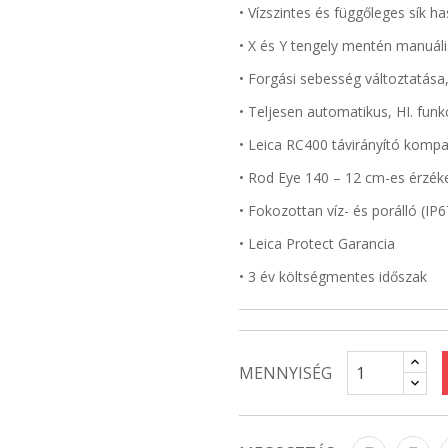
• Vízszintes és függőleges sík h
• X és Y tengely mentén manuál
• Forgási sebesség változtatása
• Teljesen automatikus, HI. funk
• Leica RC400 távirányító kompat
• Rod Eye 140 – 12 cm-es érzék
• Fokozottan víz- és porálló (IP6
• Leica Protect Garancia
• 3 év költségmentes időszak
MENNYISÉG