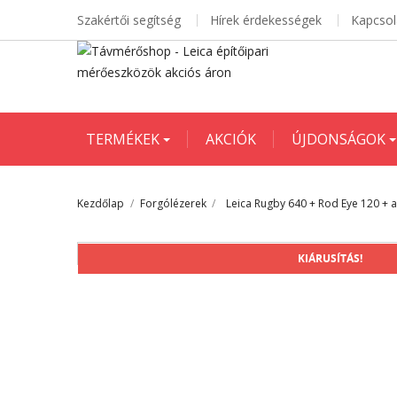
Szakértői segítség
Hírek érdekességek
Kapcsol
TERMÉKEK
AKCIÓK
ÚJDONSÁGOK
Kezdőlap
Forgólézerek
Leica Rugby 640 + Rod Eye 120 + al
KIÁRUSÍTÁS!