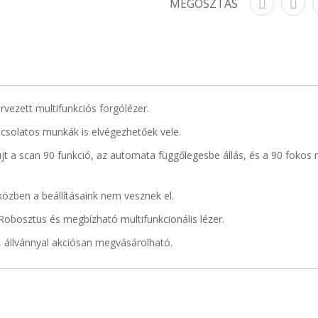
MEGOSZTÁS
ervezett multifunkciós forgólézer.
pcsolatos munkák is elvégezhetőek vele.
t a scan 90 funkció, az automata függőlegesbe állás, és a 90 fokos r
özben a beállításaink nem vesznek el.
obosztus és megbízható multifunkcionális lézer.
 állvánnyal akciósan megvásárolható.